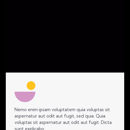
Nemo enim ipsam voluptatem quia voluptas sit
aspernatur aut odit aut fugit, sed quia. Quia
voluptas sit aspernatur aut odit aut fugit. Dicta
sunt explicabo.